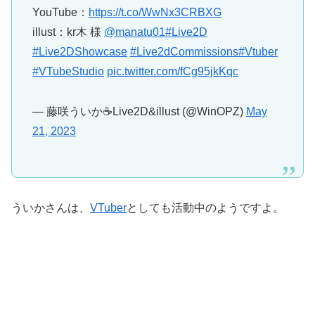
YouTube：
https://t.co/WwNx3CRBXG
illust：kr木 様
@manatu01
#Live2D
#Live2DShowcase
#Live2dCommissions
#Vtuber
#VTubeStudio
pic.twitter.com/fCg95jkKqc
— 藤咲ういか☕Live2D&illust (@WinOPZ)
May
21, 2023
ういかさんは、
VTuber
としても活動中のようですよ。