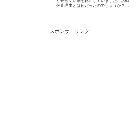
が長らく活動を休止していました。活動
休止理由とは何だったのでしょうか？こ
の記事では、彼女の現在の活動状況、皆
さんが気になる前世や転生の噂、中の人
の年齢や素顔についても、徹底的に深掘
りしていきます！
スポンサーリンク