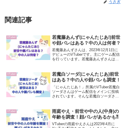
うさぎ
関連記事
若魔藤あんず(にゃんたじあ!)前世
VTuber
や顔バレはある？中の人は何者？
若魔藤あんずさんは、2023年12月1日に
デビューのVTuberです。主にゲーム配信
を行っています。若魔藤あんずさんは一
体何者なのでしょうか？前世や中の人の
顔バレもあるのか気になるところです。
この記事では、若魔藤あんずさんのプロ
若魔白ソーダ(にゃんたじあ)前世
VTuber
フィールをはじめ、前世や中の人の顔バ
はある？中の人や顔バレも調査！
レなどについて調査していきたいと思い
ます.
「にゃんたじあ！」所属のVTuber若魔白
ソーダさんはゲーム配信をメインに投稿
されています。そんな若魔白ソーダさん
ですが、前世はあるのかどうか、中の人
の素性について知りたい方もいらっしゃ
ると思います。本記事では若魔白ソーダ
雨庭やえ・前世や中の人(中身)の
VTuber
さんの前世について、中の人に関する情
年齢を調査！顔バレがあるかも⁈
報について調査していきます。
VTuberの雨庭やえさんは2023年4月に