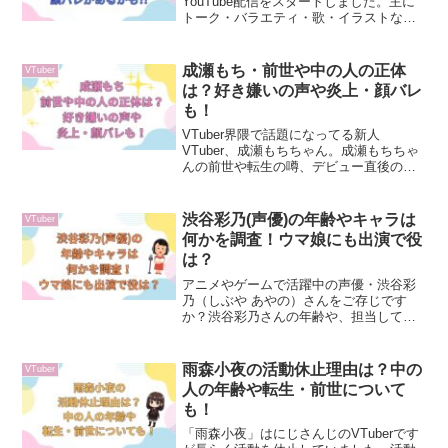
YouTube配信をスタートしました。主に
トーク・バラエティ・歌・イラストなど
の配信をしていて、色々なことに挑戦し
ています。そんな雨庭やえさんの中の人
は、どんな人なのでしょうか？前世も気
成瀬もち・前世や中の人の正体
VTuber
になりますね。そこで、雨庭やえの中の
は？好き嫌いの声や炎上・顔バレ
人や前世を調査しました。
も！
VTuber界隈で話題になってる新人
VTuber、成瀬もちちゃん。成瀬もちちゃ
んの前世や転生の噂、デビュー直後の炎
上騒動、そして気になる中の人の正体ま
で、ネット上では憶測が飛び交っていま
す。この記事では、そんな彼女の前世や
渋谷彩乃(声優)の年齢やキャラは
VTuber
転生があるのか？中の人の年齢や正体、
何かを調査！ウマ娘にも出演で役
炎上や顔バレがあるかなど、調査しまし
は？
た。
アニメやゲームで活躍中の声優・渋谷彩
乃（しぶや あやの）さんをご存じです
か？渋谷彩乃さんの年齢や、担当してい
るキャラクター、ウマ娘では誰の声をや
ってるのかなど気になる方が多いようで
す。そこで、今回は渋谷彩乃さんの年齢
雨森小夜の活動休止理由は？中の
VTuber
やプロフィール、担当キャラ、人気のウ
人の年齢や転生・前世について
マ娘での担当キャラなどをまとめてご紹
も！
介します！
「雨森小夜」はにじさんじのVTuberです